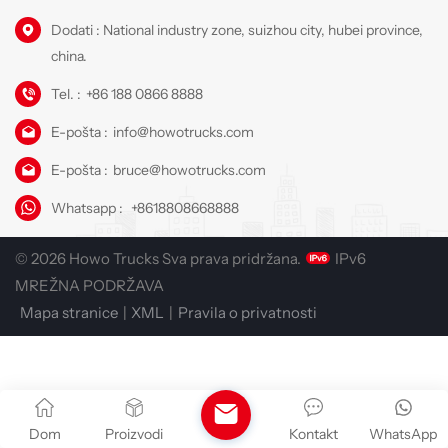
Dodati : National industry zone, suizhou city, hubei province,
china.
Tel. :
+86 188 0866 8888
E-pošta :
info@howotrucks.com
E-pošta :
bruce@howotrucks.com
Whatsapp :
+8618808668888
© 2026 Howo Trucks Sva prava pridržana.
IPv6
MREŽNA PODRŽAVA
Mapa stranice
|
XML
|
Pravila o privatnosti
Dom
Proizvodi
Kontakt
WhatsApp