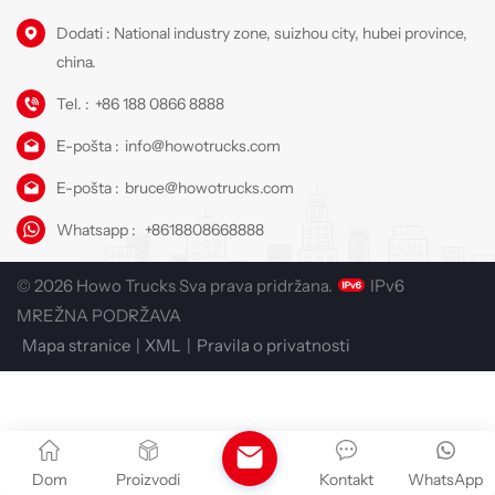
Dodati : National industry zone, suizhou city, hubei province,
china.
Tel. :
+86 188 0866 8888
E-pošta :
info@howotrucks.com
E-pošta :
bruce@howotrucks.com
Whatsapp :
+8618808668888
© 2026 Howo Trucks Sva prava pridržana.
IPv6
MREŽNA PODRŽAVA
Mapa stranice
|
XML
|
Pravila o privatnosti
Dom
Proizvodi
Kontakt
WhatsApp