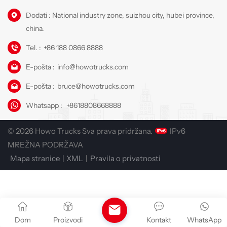
Dodati : National industry zone, suizhou city, hubei province,
china.
Tel. :
+86 188 0866 8888
E-pošta :
info@howotrucks.com
E-pošta :
bruce@howotrucks.com
Whatsapp :
+8618808668888
© 2026 Howo Trucks Sva prava pridržana.
IPv6
MREŽNA PODRŽAVA
Mapa stranice
|
XML
|
Pravila o privatnosti
Dom
Proizvodi
Kontakt
WhatsApp