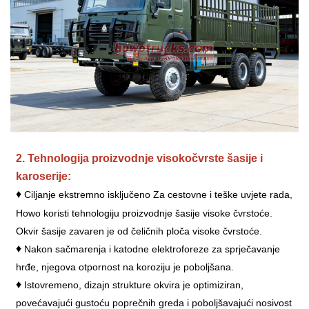
2. Tehnologija proizvodnje visokočvrste šasije i
karoserije:
♦
Ciljanje ekstremno isključeno
Za cestovne i teške uvjete rada,
Howo koristi tehnologiju proizvodnje šasije visoke čvrstoće.
Okvir šasije zavaren je od čeličnih ploča visoke čvrstoće.
♦
Nakon sačmarenja i katodne elektroforeze za sprječavanje
hrđe, njegova otpornost na koroziju je poboljšana.
♦
Istovremeno, dizajn strukture okvira je optimiziran,
povećavajući gustoću poprečnih greda i poboljšavajući nosivost