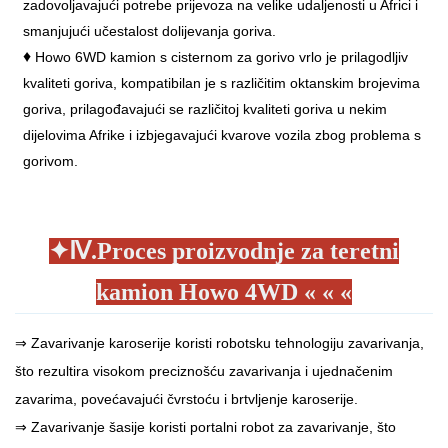
zadovoljavajući potrebe prijevoza na velike udaljenosti u Africi i
smanjujući učestalost dolijevanja goriva.
♦
Howo 6WD kamion s cisternom za gorivo vrlo je prilagodljiv
kvaliteti goriva, kompatibilan je s različitim oktanskim brojevima
goriva, prilagođavajući se različitoj kvaliteti goriva u nekim
dijelovima Afrike i izbjegavajući kvarove vozila zbog problema s
gorivom.
✦
Ⅳ.Proces proizvodnje za teretni
kamion Howo 4WD
« « «
⇒ Zavarivanje karoserije koristi robotsku tehnologiju zavarivanja,
što rezultira visokom preciznošću zavarivanja i ujednačenim
zavarima, povećavajući čvrstoću i brtvljenje karoserije.
⇒ Zavarivanje šasije koristi portalni robot za zavarivanje, što