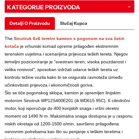
KATEGORIJE PROIZVODA
Detalji O Proizvodu
Slučaj Kupca
The
Sinotruk 6x6 teretni kamion s pogonom na sva četiri
kotača
je vrhunski komad opreme prilagođen ekstremnim
terenskim uvjetima i scenarijima prijevoza teških tereta. Njegov
temeljni pozicioniranje je "svestrani teren, visoka pouzdanost i
velika nosivost", sposoban izdržati udarce teških tereta uz
kontrolu težine vozila kako bi se osigurala ravnoteža između
učinkovitosti prijevoza i ekonomičnosti goriva.
Što se tiče pogonskog sklopa, kamion je opremljen linijskim
motorom Sinotruk WP12S400E201 (ili WD615.95C).
6
cilindrični
motor, koji isporučuje do 400 konjskih snaga i vršni okretni
moment od 1490 N·m. Maksimalna snaga dostupna je u rasponu
niskih okretaja od 1200-1500 o/min, savršeno prilagođena
osnovnim potrebama kao što su penjanje s teškim teretima i