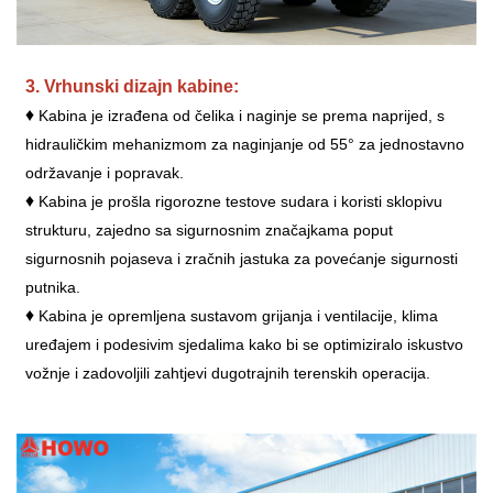
3. Vrhunski dizajn kabine:
♦
Kabina je izrađena od čelika i naginje se prema naprijed, s
hidrauličkim mehanizmom za naginjanje od 55° za jednostavno
održavanje i popravak.
♦
Kabina je prošla rigorozne testove sudara i koristi sklopivu
strukturu, zajedno sa sigurnosnim značajkama poput
sigurnosnih pojaseva i zračnih jastuka za povećanje sigurnosti
putnika.
♦
Kabina je opremljena sustavom grijanja i ventilacije, klima
uređajem i podesivim sjedalima kako bi se optimiziralo iskustvo
vožnje i zadovoljili zahtjevi dugotrajnih terenskih operacija.