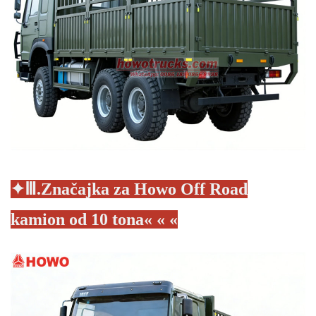
✦
Ⅲ.Značajka za Howo Off Road
kamion od 10 tona
« « «