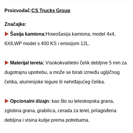
Proizvođač:
CS Trucks Group
Značajke:
▶
Šasija kamiona:
Howo
šasija kamiona, model 4x4,
6X6,
WP
model s 400 KS i emisijom 12L.
▶
Materijal tereta:
Visokokvalitetni čelik debljine 5 mm za
dugotrajnu upotrebu, a može se birati između ugljičnog
čelika, aluminijske legure ili nehrđajućeg čelika.
▶
Opcionalni dizajn:
kao što su teleskopska grana,
zglobna grana, grabilica, cerada za teret, prilagođena
debljina i visina kutije prema potrebama.