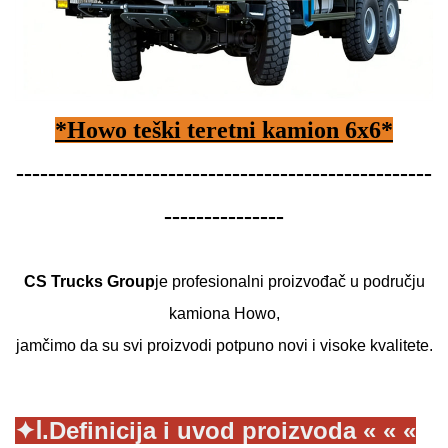
*Howo teški teretni kamion 6x6*
----------------------------------------------------
---------------
CS Trucks Group
je profesionalni proizvođač u području
kamiona Howo,
jamčimo da su svi proizvodi potpuno novi i visoke kvalitete.
✦
Ⅰ.Definicija i uvod proizvoda « « «