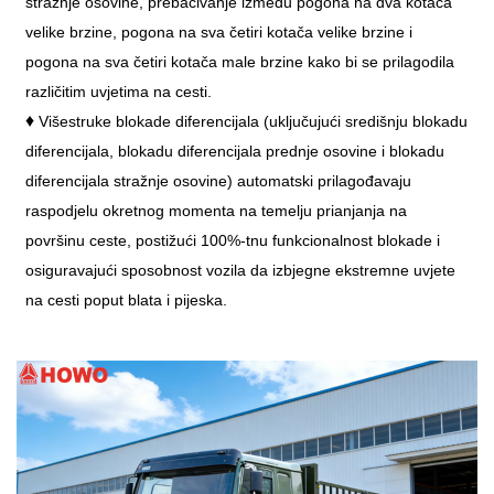
stražnje osovine, prebacivanje između pogona na dva kotača
velike brzine, pogona na sva četiri kotača velike brzine i
pogona na sva četiri kotača male brzine kako bi se prilagodila
različitim uvjetima na cesti.
♦
Višestruke blokade diferencijala (uključujući središnju blokadu
diferencijala, blokadu diferencijala prednje osovine i blokadu
diferencijala stražnje osovine) automatski prilagođavaju
raspodjelu okretnog momenta na temelju prianjanja na
površinu ceste, postižući 100%-tnu funkcionalnost blokade i
osiguravajući sposobnost vozila da izbjegne ekstremne uvjete
na cesti poput blata i pijeska.