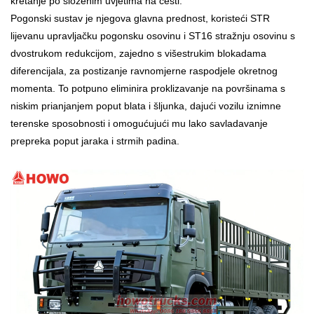
kretanje po složenim uvjetima na cesti.
Pogonski sustav je njegova glavna prednost, koristeći STR
lijevanu upravljačku pogonsku osovinu i ST16 stražnju osovinu s
dvostrukom redukcijom, zajedno s višestrukim blokadama
diferencijala, za postizanje ravnomjerne raspodjele okretnog
momenta. To potpuno eliminira proklizavanje na površinama s
niskim prianjanjem poput blata i šljunka, dajući vozilu iznimne
terenske sposobnosti i omogućujući mu lako savladavanje
prepreka poput jaraka i strmih padina.