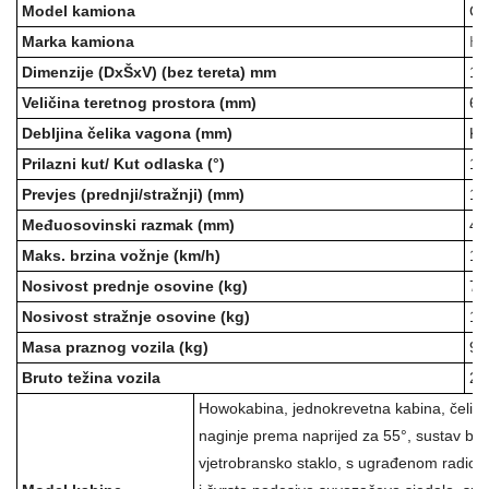
Model kamiona
CS
Marka kamiona
Ho
Dimenzije (DxŠxV) (bez tereta) mm
10
Veličina teretnog prostora (mm)
68
Debljina čelika vagona (mm)
Ka
Prilazni kut/ Kut odlaska (°)
16
Prevjes (prednji/stražnji) (mm)
1
5
Međuosovinski razmak (mm)
45
Maks. brzina vožnje (km/h)
10
Nosivost prednje osovine (kg)
75
Nosivost stražnje osovine (kg)
1
3
Masa praznog vozila (kg)
98
Bruto težina vozila
25
Howo
kabina, jednokrevetna kabina, čeličn
naginje prema naprijed za 55°, sustav bris
vjetrobransko staklo, s ugrađenom radio 