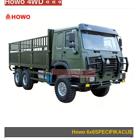
Howo 4WD « « «
Howo
6
x
6
SPECIFIKACIJE 