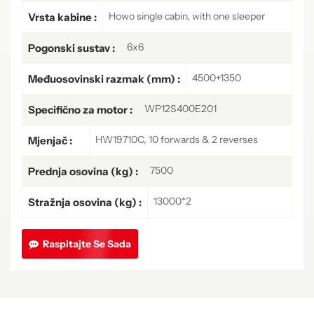
Howo single cabin, with one sleeper
Vrsta kabine :
6x6
Pogonski sustav :
4500+1350
Međuosovinski razmak (mm) :
WP12S400E201
Specifično za motor :
HW19710C, 10 forwards & 2 reverses
Mjenjač :
7500
Prednja osovina (kg) :
13000*2
Stražnja osovina (kg) :
Raspitajte Se Sada