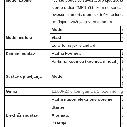
Model kabine
i čvrsto podesivo suvozačevo sjedalo, susta
stereo radiom/MP3, štitnikom od sunca i 
ovjesom i amortizerom s 4 točke oslonca 
uređajem, vožnja lijevom stranom.
Model
WP
Model motora
Vlast
40
Euro
Ⅱ
emisijski standard
Radna kočnica
Dv
Kočioni sustav
Parkirna kočnica
(kočnica u nuždi)
En
HW
Sustav upravljanja
Model
se
(Li
Guma
1
2
.00R20 6 kom guma s 1 rezervnom g
Radni napon električne opreme
24
Starter
24
Električni sustav
Alternator
3
Baterije
2x