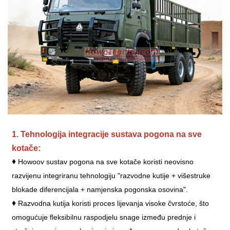
1. Tehnologija integracije sustava pogona na sve
kotače:
♦
Howoov sustav pogona na sve kotače koristi neovisno
razvijenu integriranu tehnologiju "razvodne kutije + višestruke
blokade diferencijala + namjenska pogonska osovina".
♦
Razvodna kutija koristi proces lijevanja visoke čvrstoće, što
omogućuje fleksibilnu raspodjelu snage između prednje i