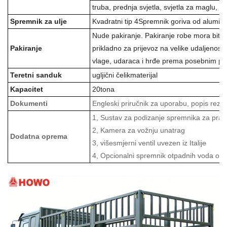
truba, prednja svjetla, svjetla za maglu, st
Spremnik za ulje
Kvadratni tip
4
Spremnik goriva od aluminij
Nude pakiranje. Pakiranje robe mora biti
Pakiranje
prikladno za prijevoz na velike udaljenos
vlage, udaraca i hrđe prema posebnim p
Teretni sanduk
ugljični čelik
materijal
Kapacitet
20
tona
Dokumenti
Engleski priručnik za uporabu, popis reze
1, Sustav za podizanje spremnika za praši
2, Kamera za vožnju unatrag
Dodatna oprema
3, višesmjerni ventil uvezen iz Italije
4, Opcionalni spremnik otpadnih voda od 