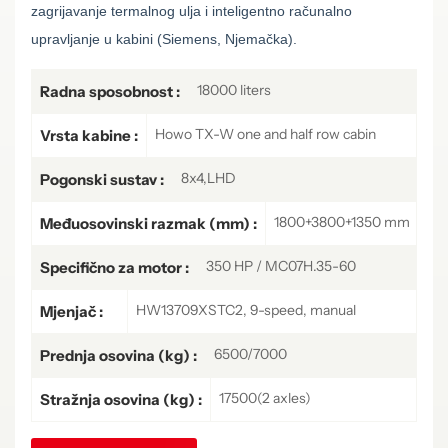
zagrijavanje termalnog ulja i inteligentno računalno
upravljanje u kabini (Siemens, Njemačka).
18000 liters
Radna sposobnost :
Howo TX-W one and half row cabin
Vrsta kabine :
8x4,LHD
Pogonski sustav :
1800+3800+1350 mm
Međuosovinski razmak (mm) :
350 HP / MC07H.35-60
Specifično za motor :
HW13709XSTC2, 9-speed, manual
Mjenjač :
6500/7000
Prednja osovina (kg) :
17500(2 axles)
Stražnja osovina (kg) :