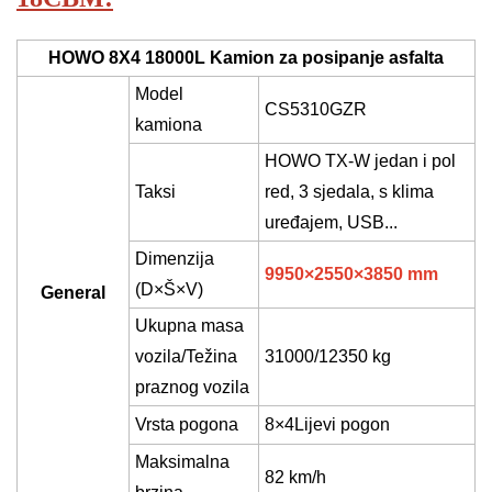
HOWO 8X4 18000L Kamion za posipanje asfalta
Model
CS
5
31
0GZR
kamiona
HOWO TX-W jedan i pol
Taksi
red, 3 sjedala, s klima
uređajem, USB...
Dimenzija
995
0×25
5
0×3
8
50 mm
(D×Š×V)
General
Ukupna masa
vozila/Težina
31
000
/123
50 kg
praznog vozila
Vrsta pogona
8
×
4
Lijevi pogon
Maksimalna
82 km/h