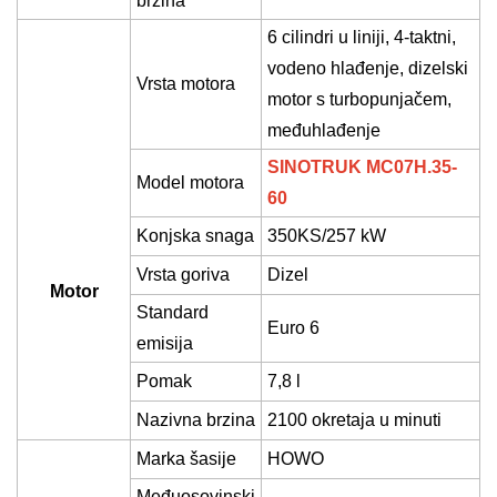
brzina
6
cilindri u liniji, 4-taktni,
vodeno hlađenje, dizelski
Vrsta motora
motor s turbopunjačem,
međuhlađenje
SINOTRUK MC07H.35-
Model motora
60
Konjska snaga
350
KS/
257 kW
Vrsta goriva
Dizel
Motor
Standard
Euro
6
emisija
Pomak
7,8 l
Nazivna brzina
2100 okretaja u minuti
Marka šasije
HOWO
Međuosovinski