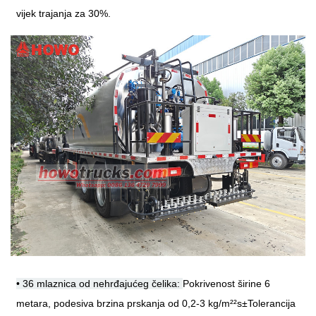
vijek trajanja za 30%.
• 36 mlaznica od nehrđajućeg čelika:
Pokrivenost širine 6
metara, podesiva brzina prskanja od 0,2-3 kg/m²
²
s
±
Tolerancija