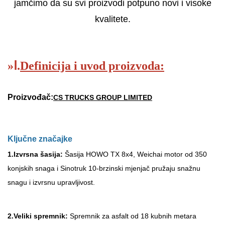
jamčimo da su svi proizvodi potpuno novi i visoke
kvalitete.
»
Ⅰ.
Definicija i uvod proizvoda:
Proizvođač:
CS TRUCKS GROUP LIMITED
Ključne značajke
1.
Izvrsna šasija:
Šasija HOWO TX 8x4, Weichai motor od 350
konjskih snaga i Sinotruk 10-brzinski mjenjač pružaju snažnu
snagu i izvrsnu upravljivost.
2.
Veliki spremnik:
Spremnik za asfalt od 18 kubnih metara