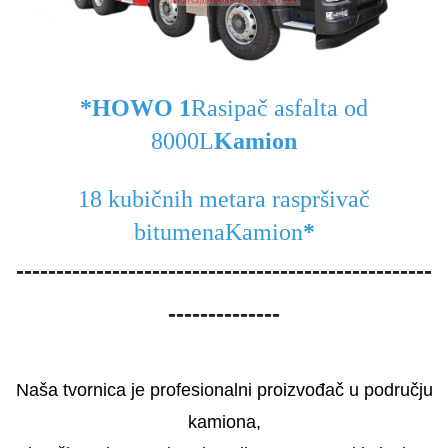
*HOWO 1
Rasipač asfalta od
8000L
Kamion
18 kubičnih metara
raspršivač
bitumena
Kamion
*
----------------------------------------------------
--------------
Naša tvornica je profesionalni proizvođač u području
kamiona,