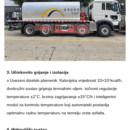
3. Učinkovito grijanje i izolacija
o Uvezeni dizelski plamenik: Kalorijska vrijednost 10×10
⁴
kcal/h,
dvokružni sustav grijanja termalnim uljem, točnost regulacije
temperature
±
2
°
C, brzina zagrijavanja
≥
15
°
C/h i inteligentni
modul za kontrolu temperature koji automatski postavlja
optimalnu radnu temperaturu na temelju vrste asfalta.
4.
Hidraulički sustav