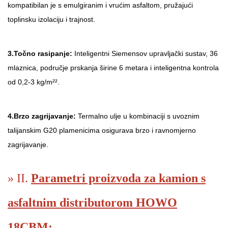
kompatibilan je s emulgiranim i vrućim asfaltom, pružajući
toplinsku izolaciju i trajnost.
3.
Točno rasipanje:
Inteligentni Siemensov upravljački sustav, 36
mlaznica, područje prskanja širine 6 metara i inteligentna kontrola
od 0,2-3 kg/m²
²
.
4.
Brzo zagrijavanje:
Termalno ulje u kombinaciji s uvoznim
talijanskim G20 plamenicima osigurava brzo i ravnomjerno
zagrijavanje.
» II.
Parametri proizvoda za kamion s
asfaltnim distributorom HOWO
18CBM: