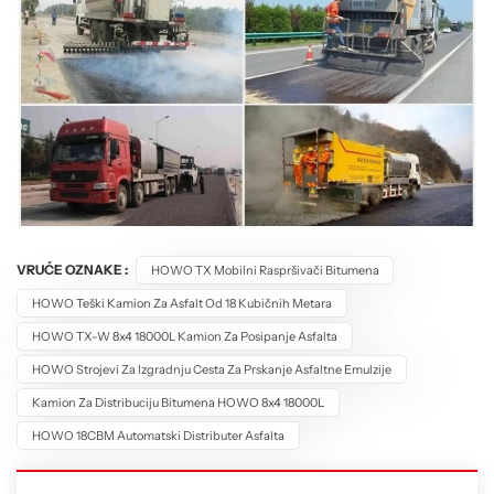
VRUĆE OZNAKE :
HOWO TX Mobilni Raspršivači Bitumena
HOWO Teški Kamion Za Asfalt Od 18 Kubičnih Metara
HOWO TX-W 8x4 18000L Kamion Za Posipanje Asfalta
HOWO Strojevi Za Izgradnju Cesta Za Prskanje Asfaltne Emulzije
Kamion Za Distribuciju Bitumena HOWO 8x4 18000L
HOWO 18CBM Automatski Distributer Asfalta