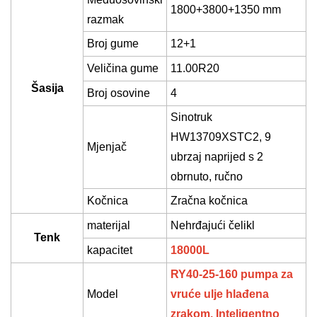
1800+3800+1350 mm
razmak
Broj gume
12
+1
Veličina gume
11.00R20
Šasija
Broj osovine
4
Sinotruk
HW13709XSTC2,
9
Mjenjač
ubrzaj naprijed s
2
obrnuto, ručno
Kočnica
Zračna kočnica
materijal
Nehrđajući čelik
l
Tenk
kapacitet
18
000L
RY40-25-160 pumpa za
Model
vruće ulje hlađena
zrakom,
Inteligentno