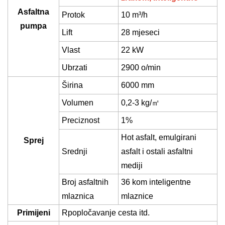
Asfaltna
Protok
10
m
³
/h
pumpa
Lift
28 mjeseci
Vlast
22 kW
Ubrzati
2900 o/min
Širina
6000 mm
Volumen
0,2-3 kg/
㎡
Preciznost
1%
H
ot asfalt, emulgirani
Sprej
Srednji
asfalt i ostali asfaltni
mediji
Broj asfaltnih
36
kom inteligentne
mlaznica
mlaznice
Primijeni
R
popločavanje cesta itd.