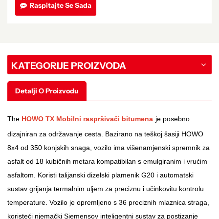
Raspitajte Se Sada
KATEGORIJE PROIZVODA
Detalji O Proizvodu
The
HOWO TX Mobilni raspršivači bitumena
je posebno
dizajniran za održavanje cesta. Bazirano na teškoj šasiji HOWO
8x4 od 350 konjskih snaga, vozilo ima višenamjenski spremnik za
asfalt od 18 kubičnih metara kompatibilan s emulgiranim i vrućim
asfaltom. Koristi talijanski dizelski plamenik G20 i automatski
sustav grijanja termalnim uljem za preciznu i učinkovitu kontrolu
temperature. Vozilo je opremljeno s 36 preciznih mlaznica straga,
koristeći njemački Siemensov inteligentni sustav za postizanje