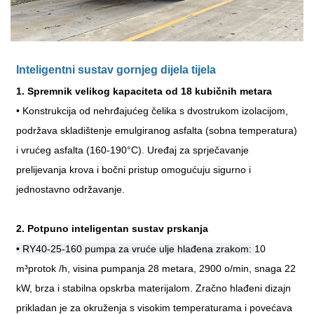
Inteligentni sustav gornjeg dijela tijela
1. Spremnik velikog kapaciteta od 18 kubičnih metara
• Konstrukcija od nehrđajućeg čelika s dvostrukom izolacijom,
podržava skladištenje emulgiranog asfalta (sobna temperatura)
i vrućeg asfalta (160-190
°
C). Uređaj za sprječavanje
prelijevanja krova i bočni pristup omogućuju sigurno i
jednostavno održavanje.
2. Potpuno inteligentan sustav prskanja
• RY40-25-160 pumpa za vruće ulje hlađena zrakom:
10
m
³
protok /h, visina pumpanja 28 metara, 2900 o/min, snaga 22
kW, brza i stabilna opskrba materijalom. Zračno hlađeni dizajn
prikladan je za okruženja s visokim temperaturama i povećava