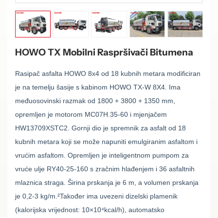
HOWO TX Mobilni Raspršivači Bitumena
Rasipač asfalta HOWO 8x4 od 18 kubnih metara modificiran
je na temelju šasije s kabinom HOWO TX-W 8X4. Ima
međuosovinski razmak od 1800 + 3800 + 1350 mm,
opremljen je motorom MC07H.35-60 i mjenjačem
HW13709XSTC2. Gornji dio je spremnik za asfalt od 18
kubnih metara koji se može napuniti emulgiranim asfaltom i
vrućim asfaltom. Opremljen je inteligentnom pumpom za
vruće ulje RY40-25-160 s zračnim hlađenjem i 36 asfaltnih
mlaznica straga. Širina prskanja je 6 m, a volumen prskanja
je 0,2-3 kg/m.
²
Također ima uvezeni dizelski plamenik
(kalorijska vrijednost: 10×10
⁴
kcal/h), automatsko