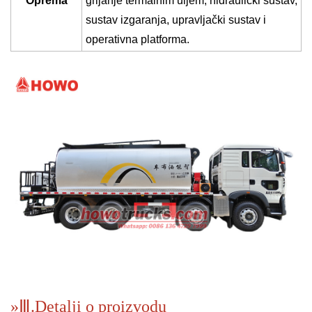
Oprema
grijanje termalnim uljem, hidraulički sustav,
sustav izgaranja, upravljački sustav i
operativna platforma.
»
Ⅲ.
Detalji o proizvodu